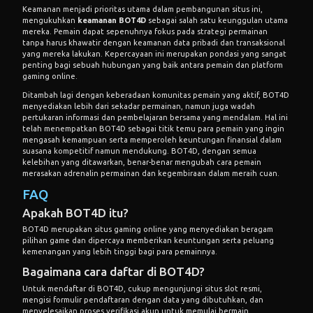
Keamanan menjadi prioritas utama dalam pembangunan situs ini,
mengukuhkan
keamanan BOT4D
sebagai salah satu keunggulan utama
mereka. Pemain dapat sepenuhnya fokus pada strategi permainan
tanpa harus khawatir dengan keamanan data pribadi dan transaksional
yang mereka lakukan. Kepercayaan ini merupakan pondasi yang sangat
penting bagi sebuah hubungan yang baik antara pemain dan platform
gaming online.
Ditambah lagi dengan keberadaan komunitas pemain yang aktif, BOT4D
menyediakan lebih dari sekadar permainan, namun juga wadah
pertukaran informasi dan pembelajaran bersama yang mendalam. Hal ini
telah menempatkan BOT4D sebagai titik temu para pemain yang ingin
mengasah kemampuan serta memperoleh keuntungan finansial dalam
suasana kompetitif namun mendukung. BOT4D, dengan semua
kelebihan yang ditawarkan, benar-benar mengubah cara pemain
merasakan adrenalin permainan dan kegembiraan dalam meraih cuan.
FAQ
Apakah BOT4D itu?
BOT4D merupakan situs gaming online yang menyediakan beragam
pilihan game dan dipercaya memberikan keuntungan serta peluang
kemenangan yang lebih tinggi bagi para pemainnya.
Bagaimana cara daftar di BOT4D?
Untuk mendaftar di BOT4D, cukup mengunjungi situs slot resmi,
mengisi formulir pendaftaran dengan data yang dibutuhkan, dan
menyelesaikan proses verifikasi akun untuk memulai bermain.