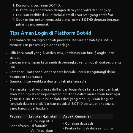
Kunjungi situs resmi BOT4D.
Isi formulir pendaftaran dengan data yang valid dan lengkap.
Lakukan verifikasi akun melalui email atau SMS yang terdaftar.
Siapkan diri untuk memasuki arena
game BOT4D
dengan beragam
pilihan yang menarik.
Tips Aman Login di Platform Bot4d
Keamanan dalam login adalah prioritas. Berikut adalah tips untuk
memastikan proses login Anda terjaga:
Pilih kata sandi yang
kuat
dan
unik
, kombinasikan huruf, angka, dan
simbol.
Jangan menyimpan kata sandi di perangkat yang mudah diakses orang
lain.
Perbaharui kata sandi Anda secara berkala untuk mengurangi risiko
kompromi keamanan.
Gunakan fitur verifikasi dua langkah jika tersedia.
Memastikan bahwa proses daftar dan login Anda terjaga dengan baik
akan meningkatkan kepercayaan diri Anda dalam memainkan berbagai
game BOT4D. Berikut ini adalah tabel yang menunjukkan langkah-
langkah dalam mendaftar dan masuk di BOT4D serta poin keamanan
yang harus diperhatikan:
Proses
Langkah-Langkah
Aspek Keamanan
- Kunjungi situs
- Gunakan data asli
Pendaftaran
- Isi formulir
- Periksa kembali data yang diisi
- Verifikasi akun