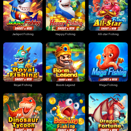
Jackpot Fishing
Happy Fishing
All-star Fishing
Royal Fishing
Boom Legend
Mega Fishing