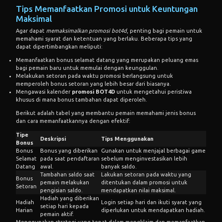
Tips Memanfaatkan Promosi untuk Keuntungan
Maksimal
Agar dapat
memaksimalkan promosi bot4d
, penting bagi pemain untuk
memahami syarat dan ketentuan yang berlaku. Beberapa tips yang
dapat dipertimbangkan meliputi:
Memanfaatkan bonus selamat datang yang merupakan peluang emas
bagi pemain baru untuk memulai dengan keunggulan.
Melakukan setoran pada waktu promosi berlangsung untuk
memperoleh bonus setoran yang lebih besar dari biasanya.
Mengawasi kalender
promosi BOT4D
untuk mengetahui peristiwa
khusus di mana bonus tambahan dapat diperoleh.
Berikut adalah tabel yang membantu pemain memahami jenis bonus
dan cara memanfaatkannya dengan efektif:
Tipe
Deskripsi
Tips Menggunakan
Bonus
Bonus
Bonus yang diberikan
Gunakan untuk menjajal berbagai game
Selamat
pada saat pendaftaran
sebelum menginvestasikan lebih
Datang
awal.
banyak saldo.
Tambahan saldo saat
Lakukan setoran pada waktu yang
Bonus
pemain melakukan
ditentukan dalam promosi untuk
Setoran
pengisian saldo.
mendapatkan nilai maksimal.
Hadiah yang diberikan
Hadiah
Login setiap hari dan ikuti syarat yang
setiap hari kepada
Harian
diperlukan untuk mendapatkan hadiah.
pemain aktif.
Menggunakan strategi yang tepat dalam mengklaim dan memanfaatkan