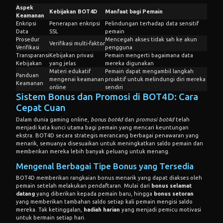
Aspek
Kebijakan BOT4D
Manfaat bagi Pemain
Keamanan
Enkripsi
Penerapan enkripsi
Pelindungan terhadap data sensitif
Data
SSL
pemain
Prosedur
Mencegah akses tidak sah ke akun
Verifikasi multi-faktor
Verifikasi
pengguna
Transparansi
Kebijakan privasi
Pemain mengerti bagaimana data
Kebijakan
yang jelas
mereka digunakan
Materi edukatif
Pemain dapat mengambil langkah
Panduan
mengenai keamanan
proaktif untuk melindungi diri mereka
Keamanan
online
sendiri
Sistem Bonus dan Promosi di BOT4D: Cara
Cepat Cuan
Dalam dunia gaming online,
bonus bot4d
dan
promosi bot4d
telah
menjadi kata kunci utama bagi pemain yang mencari keuntungan
ekstra. BOT4D secara strategis merancang berbagai penawaran yang
menarik, semuanya disesuaikan untuk meningkatkan saldo pemain dan
memberikan mereka lebih banyak peluang untuk menang.
Mengenal Berbagai Tipe Bonus yang Tersedia
BOT4D memberikan rangkaian bonus menarik yang dapat diakses oleh
pemain setelah melakukan pendaftaran. Mulai dari
bonus selamat
datang
yang diberikan kepada pemain baru, hingga
bonus setoran
yang memberikan tambahan saldo setiap kali pemain mengisi saldo
mereka. Tak ketinggalan,
hadiah harian
yang menjadi pemicu motivasi
untuk bermain setiap hari.