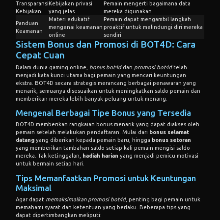
Transparansi
Kebijakan privasi
Pemain mengerti bagaimana data
Kebijakan
yang jelas
mereka digunakan
Materi edukatif
Pemain dapat mengambil langkah
Panduan
mengenai keamanan
proaktif untuk melindungi diri mereka
Keamanan
online
sendiri
Sistem Bonus dan Promosi di BOT4D: Cara
Cepat Cuan
Dalam dunia gaming online,
bonus bot4d
dan
promosi bot4d
telah
menjadi kata kunci utama bagi pemain yang mencari keuntungan
ekstra. BOT4D secara strategis merancang berbagai penawaran yang
menarik, semuanya disesuaikan untuk meningkatkan saldo pemain dan
memberikan mereka lebih banyak peluang untuk menang.
Mengenal Berbagai Tipe Bonus yang Tersedia
BOT4D memberikan rangkaian bonus menarik yang dapat diakses oleh
pemain setelah melakukan pendaftaran. Mulai dari
bonus selamat
datang
yang diberikan kepada pemain baru, hingga
bonus setoran
yang memberikan tambahan saldo setiap kali pemain mengisi saldo
mereka. Tak ketinggalan,
hadiah harian
yang menjadi pemicu motivasi
untuk bermain setiap hari.
Tips Memanfaatkan Promosi untuk Keuntungan
Maksimal
Agar dapat
memaksimalkan promosi bot4d
, penting bagi pemain untuk
memahami syarat dan ketentuan yang berlaku. Beberapa tips yang
dapat dipertimbangkan meliputi: