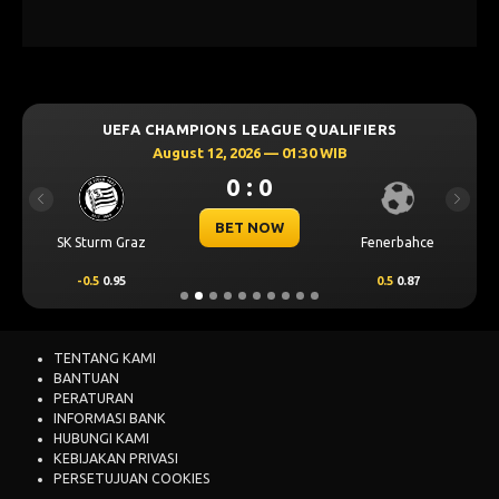
UEFA CHAMPIONS LEAGUE QUALIFIERS
August 12, 2026 — 01:30 WIB
0 : 0
Previous
Next
BET NOW
SK Sturm Graz
Fenerbahce
-0.5
0.95
0.5
0.87
TENTANG KAMI
BANTUAN
PERATURAN
INFORMASI BANK
HUBUNGI KAMI
KEBIJAKAN PRIVASI
PERSETUJUAN COOKIES