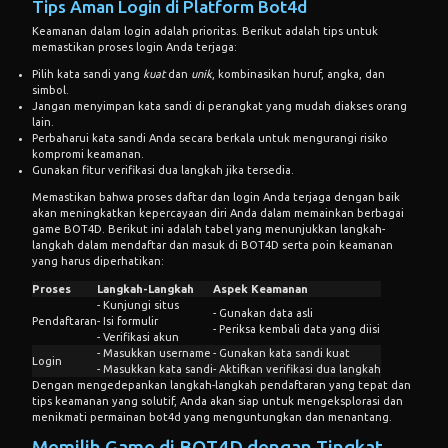
Tips Aman Login di Platform Bot4d
Keamanan dalam login adalah prioritas. Berikut adalah tips untuk
memastikan proses login Anda terjaga:
Pilih kata sandi yang
kuat
dan
unik
, kombinasikan huruf, angka, dan
simbol.
Jangan menyimpan kata sandi di perangkat yang mudah diakses orang
lain.
Perbaharui kata sandi Anda secara berkala untuk mengurangi risiko
kompromi keamanan.
Gunakan fitur verifikasi dua langkah jika tersedia.
Memastikan bahwa proses daftar dan login Anda terjaga dengan baik
akan meningkatkan kepercayaan diri Anda dalam memainkan berbagai
game BOT4D. Berikut ini adalah tabel yang menunjukkan langkah-
langkah dalam mendaftar dan masuk di BOT4D serta poin keamanan
yang harus diperhatikan:
Proses
Langkah-Langkah
Aspek Keamanan
- Kunjungi situs
- Gunakan data asli
Pendaftaran
- Isi formulir
- Periksa kembali data yang diisi
- Verifikasi akun
- Masukkan username
- Gunakan kata sandi kuat
Login
- Masukkan kata sandi
- Aktifkan verifikasi dua langkah
Dengan mengedepankan langkah-langkah pendaftaran yang tepat dan
tips keamanan yang solutif, Anda akan siap untuk mengeksplorasi dan
menikmati permainan bot4d yang menguntungkan dan menantang.
Memilih Game di BOT4D dengan Tingkat