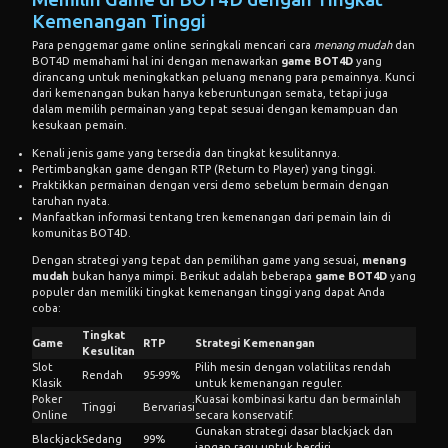
Kemenangan Tinggi
Para penggemar game online seringkali mencari cara
menang mudah
dan
BOT4D memahami hal ini dengan menawarkan
game BOT4D
yang
dirancang untuk meningkatkan peluang menang para pemainnya. Kunci
dari kemenangan bukan hanya keberuntungan semata, tetapi juga
dalam memilih permainan yang tepat sesuai dengan kemampuan dan
kesukaan pemain.
Kenali jenis game yang tersedia dan tingkat kesulitannya.
Pertimbangkan game dengan RTP (Return to Player) yang tinggi.
Praktikkan permainan dengan versi demo sebelum bermain dengan
taruhan nyata.
Manfaatkan informasi tentang tren kemenangan dari pemain lain di
komunitas BOT4D.
Dengan strategi yang tepat dan pemilihan game yang sesuai,
menang
mudah
bukan hanya mimpi. Berikut adalah beberapa
game BOT4D
yang
populer dan memiliki tingkat kemenangan tinggi yang dapat Anda
coba:
Tingkat
Game
RTP
Strategi Kemenangan
Kesulitan
Slot
Pilih mesin dengan volatilitas rendah
Rendah
95-99%
Klasik
untuk kemenangan reguler.
Poker
Kuasai kombinasi kartu dan bermainlah
Tinggi
Bervariasi
Online
secara konservatif.
Gunakan strategi dasar blackjack dan
Blackjack
Sedang
99%
jangan ragu untuk berdiri.