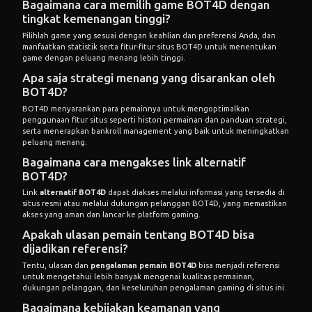
Bagaimana cara memilih game BOT4D dengan
tingkat kemenangan tinggi?
Pilihlah game yang sesuai dengan keahlian dan preferensi Anda, dan
manfaatkan statistik serta fitur-fitur situs BOT4D untuk menentukan
game dengan peluang menang lebih tinggi.
Apa saja strategi menang yang disarankan oleh
BOT4D?
BOT4D menyarankan para pemainnya untuk mengoptimalkan
penggunaan fitur situs seperti histori permainan dan panduan strategi,
serta menerapkan bankroll management yang baik untuk meningkatkan
peluang menang.
Bagaimana cara mengakses link alternatif
BOT4D?
Link
alternatif BOT4D
dapat diakses melalui informasi yang tersedia di
situs resmi atau melalui dukungan pelanggan BOT4D, yang memastikan
akses yang aman dan lancar ke platform gaming.
Apakah ulasan pemain tentang BOT4D bisa
dijadikan referensi?
Tentu, ulasan dan
pengalaman pemain BOT4D
bisa menjadi referensi
untuk mengetahui lebih banyak mengenai kualitas permainan,
dukungan pelanggan, dan keseluruhan pengalaman gaming di situs ini.
Bagaimana kebijakan keamanan yang