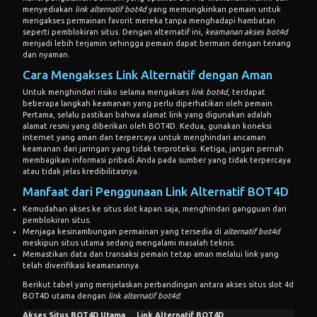
menyediakan
link alternatif bot4d
yang memungkinkan pemain untuk
mengakses permainan favorit mereka tanpa menghadapi hambatan
seperti pemblokiran situs. Dengan alternatif ini,
keamanan akses bot4d
menjadi lebih terjamin sehingga pemain dapat bermain dengan tenang
dan nyaman.
Cara Mengakses Link Alternatif dengan Aman
Untuk menghindari risiko selama mengakses
link bot4d
, terdapat
beberapa langkah keamanan yang perlu diperhatikan oleh pemain.
Pertama, selalu pastikan bahwa alamat link yang digunakan adalah
alamat resmi yang diberikan oleh BOT4D. Kedua, gunakan koneksi
internet yang aman dan terpercaya untuk menghindari ancaman
keamanan dari jaringan yang tidak terproteksi. Ketiga, jangan pernah
membagikan informasi pribadi Anda pada sumber yang tidak terpercaya
atau tidak jelas kredibilitasnya.
Manfaat dari Penggunaan Link Alternatif BOT4D
Kemudahan akses ke situs slot kapan saja, menghindari gangguan dari
pemblokiran situs.
Menjaga kesinambungan permainan yang tersedia di
alternatif bot4d
meskipun situs utama sedang mengalami masalah teknis.
Memastikan data dan transaksi pemain tetap aman melalui link yang
telah diverifikasi keamanannya.
Berikut tabel yang menjelaskan perbandingan antara akses situs slot 4d
BOT4D utama dengan
link alternatif bot4d
:
Akses Situs BOT4D Utama
Link Alternatif BOT4D