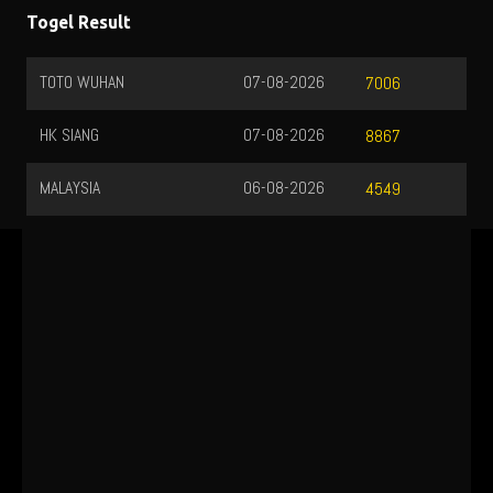
Togel Result
TOTO WUHAN
07-08-2026
7006
HK SIANG
07-08-2026
8867
MALAYSIA
06-08-2026
4549