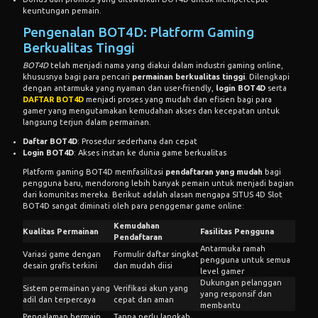
keuntungan pemain.
Pengenalan BOT4D: Platform Gaming
Berkualitas Tinggi
BOT4D
telah menjadi nama yang diakui dalam industri gaming online,
khususnya bagi para pencari
permainan berkualitas tinggi
. Dilengkapi
dengan antarmuka yang nyaman dan user-friendly,
login BOT4D
serta
DAFTAR BOT4D
menjadi proses yang mudah dan efisien bagi para
gamer yang mengutamakan kemudahan akses dan kecepatan untuk
langsung terjun dalam permainan.
Daftar BOT4D
: Prosedur sederhana dan cepat
Login BOT4D
: Akses instan ke dunia game berkualitas
Platform gaming BOT4D memfasilitasi
pendaftaran yang mudah
bagi
pengguna baru, mendorong lebih banyak pemain untuk menjadi bagian
dari komunitas mereka. Berikut adalah alasan mengapa SITUS 4D Slot
BOT4D sangat diminati oleh para penggemar game online:
Kemudahan
Kualitas Permainan
Fasilitas Pengguna
Pendaftaran
Antarmuka ramah
Variasi game dengan
Formulir daftar singkat
pengguna untuk semua
desain grafis terkini
dan mudah diisi
level gamer
Dukungan pelanggan
Sistem permainan yang
Verifikasi akun yang
yang responsif dan
adil dan terpercaya
cepat dan aman
membantu
Pengalaman bermain
Tanpa perlu langkah