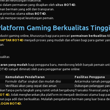
meraih keuntungan maksimal.
i dalam permainan yang disajikan oleh
situs BOT4D
.
n bermain yang adil dan transparan.
ai prioritas utama
situs BOT4D
.
tuk mempercepat keuntungan pemain.
latform Gaming Berkualitas Tingg
dustri gaming online, khususnya bagi para pencari
permainan berkualitas t
DAFTAR BOT4D
menjadi proses yang mudah dan efisien bagi para gamer y
e Gems Scratch
Boxing Extravaganza
Super Ace Sc
an.
t
ualitas
taran yang mudah
bagi pengguna baru, mendorong lebih banyak pemain untu
BOT4D sangat diminati oleh para penggemar game online:
Kemudahan Pendaftaran
Fasilitas Pengguna
Formulir daftar singkat dan mudah diisi
Antarmuka ramah penggu
Verifikasi akun yang cepat dan aman
Dukungan pelanggan yan
gkan
Tanpa perlu langkah yang rumit untuk bergabung
Transaksi finansial yang
rls of Bingo
Go Goal Bingo
Bingo Adven
OT 4D
, tidak mengherankan jika platform ini menjadi destinasi utama bagi p
un juga adil dan berkualitas. Mulailah pengalaman bermain yang luar biasa d
LOGIN BOT4D
.