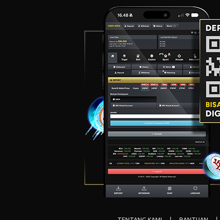
Plinko
Tower
TENTANG KAMI
|
BANTUAN
|