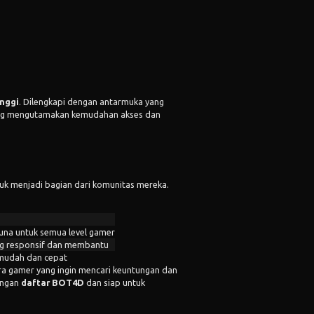
i
inggi
. Dilengkapi dengan antarmuka yang
ang mengutamakan kemudahan akses dan
ratch
Magic Lamp Bingo
k menjadi bagian dari komunitas mereka.
na untuk semua level gamer
g responsif dan membantu
 mudah dan cepat
ture
Jackpot Bingo
ara gamer yang ingin mencari keuntungan dan
engan
daftar BOT4D
dan siap untuk