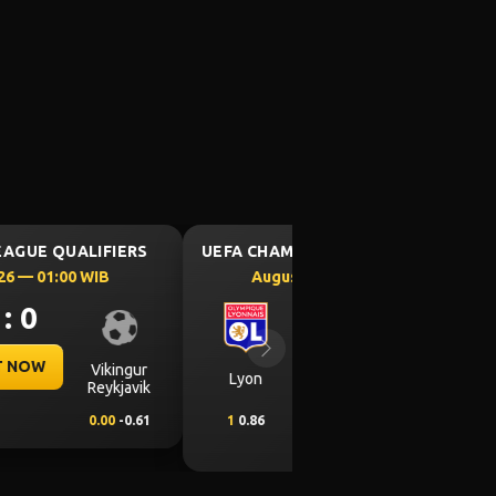
al
Super E-Sabong
OTBALL F24 ELITE CLUB FRIENDLY
August 7, 2026 — 02:45 WIB
1 : 0
Next
BET NOW
l Madrid
e-Feyenoord
5
0.53
-1.25
-0.77
us
Mines Gold