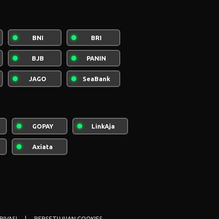
BNI
BRI
BJB
PANIN
JAGO
SeaBank
HILO
GOPAY
LinkAja
Axiata
tion
Pappu
RIVASI
|
PERSETUJUAN COOKIES