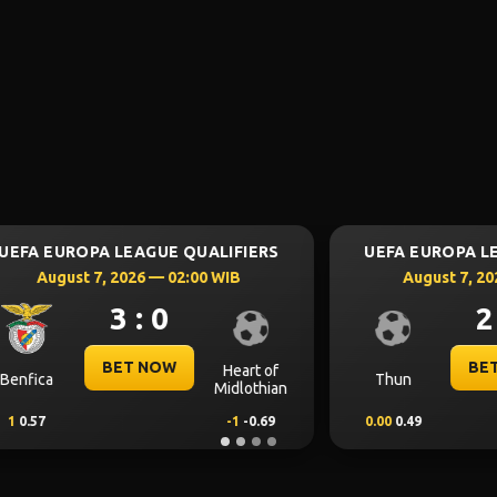
Royale
h Touchdown
Penalty Kick
Crash Go
IERS
E-FOOTBALL F24 INTERNATIONAL
E-FO
FRIENDLY
August 7, 2026 — 02:45 WIB
1 : 0
 Praha
e-Rea
BET NOW
e-Italy
e-Wales
.96
1.2
0.75
0.59
-0.75
-0.83
 Super Chance
Keno Bonus Number
Crash Bon