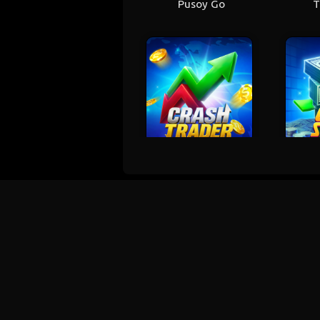
Pusoy Go
T
Crash Trader
C
Plinko of Mine
M