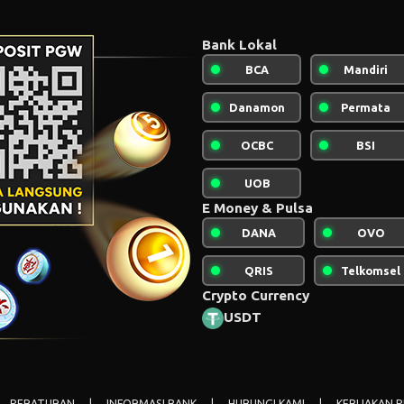
Bank Lokal
BCA
Mandiri
Danamon
Permata
OCBC
BSI
Keno
Wheel
Limbo
UOB
E Money & Pulsa
DANA
OVO
QRIS
Telkomsel
Crypto Currency
USDT
Mines
Go Rush
Color Predic
PERATURAN
|
INFORMASI BANK
|
HUBUNGI KAMI
|
KEBIJAKAN P