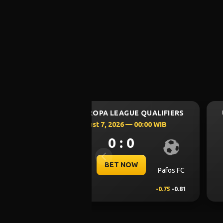
Crash Cricket
Cras
UEFA CHAMPIONS LEAGUE QUALIF
August 12, 2026 — 02:00 WIB
0 : 0
Previous
BET NOW
Lyon
Sparta
1
0.86
-1
0
Keno Extra Bet
Keno