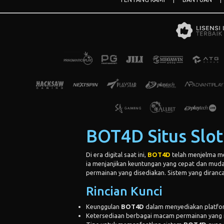
Color Game
Win 
BOT4D Situs Slot
Di era digital saat ini,
BOT4D
telah menjelma men
ia menjanjikan keuntungan yang cepat dan muda
permainan yang disediakan. Sistem yang diran
Rincian Kunci
Golden Land
Jou
Keunggulan
BOT4D
dalam menyediakan platfor
Ketersediaan berbagai macam permainan yang m